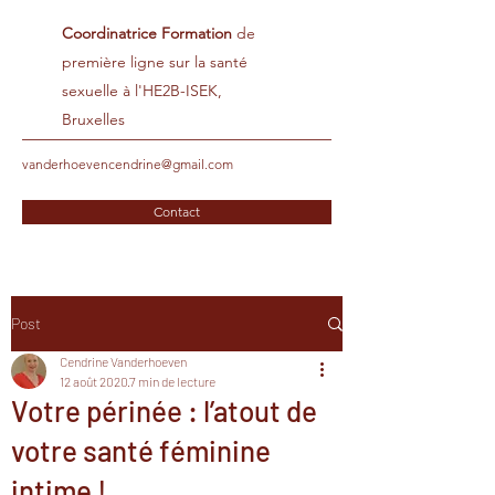
Coordinatrice Formation
de
première ligne sur la santé
sexuelle à l'HE2B-ISEK,
Bruxelles
vanderhoevencendrine@gmail.com
Contact
Post
Cendrine Vanderhoeven
12 août 2020
7 min de lecture
Votre périnée : l’atout de
votre santé féminine
intime !